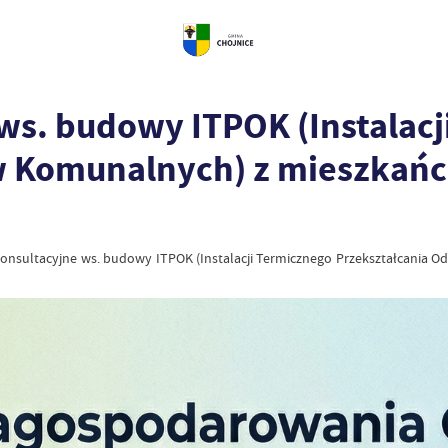
ws. budowy ITPOK (Instalacj
w Komunalnych) z mieszkań
konsultacyjne ws. budowy ITPOK (Instalacji Termicznego Przekształcani