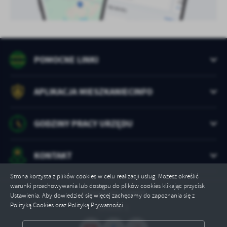
POMOCNE LINKI
APLIKACJA MIESZKANIECINFO
GODZINY PRACY URZĘDU
KONTAKT
Strona korzysta z plików cookies w celu realizacji usług. Możesz określić
ZAPISZ WYBRANE
warunki przechowywania lub dostępu do plików cookies klikając przycisk
Odwiedzin: 339859
Ustawienia. Aby dowiedzieć się więcej zachęcamy do zapoznania się z
ODRZUĆ WSZYSTKIE
Polityką Cookies oraz Polityką Prywatności.
Online: 1