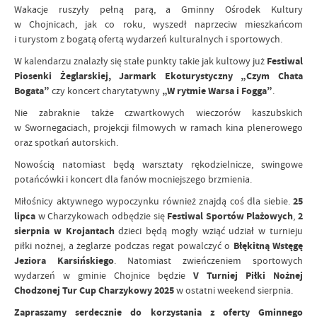
Wakacje ruszyły pełną parą, a Gminny Ośrodek Kultury
w Chojnicach, jak co roku, wyszedł naprzeciw mieszkańcom
i turystom z bogatą ofertą wydarzeń kulturalnych i sportowych.
W kalendarzu znalazły się stałe punkty takie jak kultowy już
Festiwal
Piosenki Żeglarskiej, Jarmark Ekoturystyczny „Czym Chata
Bogata”
czy koncert charytatywny
„W rytmie Warsa i Fogga”
.
Nie zabraknie także czwartkowych wieczorów kaszubskich
w Swornegaciach, projekcji filmowych w ramach kina plenerowego
oraz spotkań autorskich.
Nowością natomiast będą warsztaty rękodzielnicze, swingowe
potańcówki i koncert dla fanów mocniejszego brzmienia.
Miłośnicy aktywnego wypoczynku również znajdą coś dla siebie.
25
lipca
w Charzykowach odbędzie się
Festiwal Sportów Plażowych
,
2
sierpnia w Krojantach
dzieci będą mogły wziąć udział w turnieju
piłki nożnej, a żeglarze podczas regat powalczyć o
Błękitną Wstęgę
Jeziora Karsińskiego
. Natomiast zwieńczeniem sportowych
wydarzeń w gminie Chojnice będzie
V Turniej Piłki Nożnej
Chodzonej Tur Cup Charzykowy 2025
w ostatni weekend sierpnia.
Zapraszamy serdecznie do korzystania z oferty Gminnego