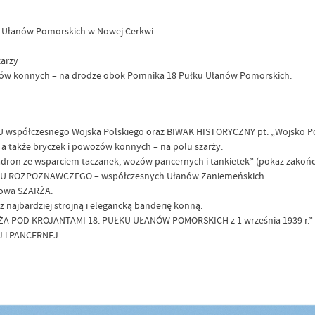
łku Ułanów Pomorskich w Nowej Cerkwi
zarży
zów konnych – na drodze obok Pomnika 18 Pułku Ułanów Pomorskich.
U współczesnego Wojska Polskiego oraz BIWAK HISTORYCZNY pt. „Wojsko Pol
, a także bryczek i powozów konnych – na polu szarży.
ron ze wsparciem taczanek, wozów pancernych i tankietek” (pokaz zakończo
U ROZPOZNAWCZEGO – współczesnych Ułanów Zaniemeńskich.
nowa SZARŻA.
 najbardziej strojną i elegancką banderię konną.
ARŻA POD KROJANTAMI 18. PUŁKU UŁANÓW POMORSKICH z 1 września 1939 r.”
 i PANCERNEJ.