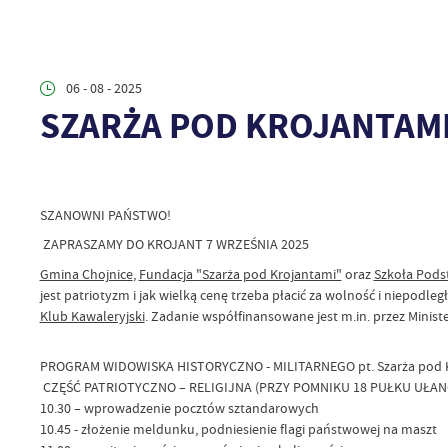
06 - 08 - 2025
SZARŻA POD KROJANTAM
SZANOWNI PAŃSTWO!
ZAPRASZAMY DO KROJANT 7 WRZEŚNIA 2025
Gmina Chojnice
,
Fundacja "Szarża pod Krojantami"
oraz
Szkoła Pods
jest patriotyzm i jak wielką cenę trzeba płacić za wolność i niepodle
Klub Kawaleryjski
. Zadanie współfinansowane jest m.in. przez Minis
PROGRAM WIDOWISKA HISTORYCZNO - MILITARNEGO pt. Szarża pod K
CZĘŚĆ PATRIOTYCZNO – RELIGIJNA (PRZY POMNIKU 18 PUŁKU UŁ
10.30 – wprowadzenie pocztów sztandarowych
10.45 - złożenie meldunku, podniesienie flagi państwowej na maszt