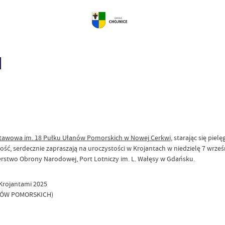
I
tawowa im. 18 Pułku Ułanów Pomorskich w Nowej Cerkwi
, starając się pi
głość, serdecznie zapraszają na uroczystości w Krojantach w niedzielę 7 wrześ
terstwo Obrony Narodowej, Port Lotniczy im. L. Wałęsy w Gdańsku.
rojantami 2025
ANÓW POMORSKICH)