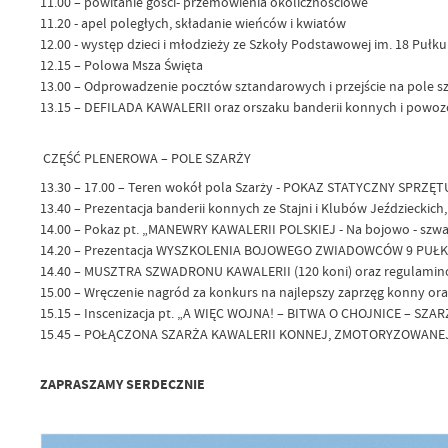
11.00 – powitanie gości- przemówienia okolicznościowe
11.20 - apel poległych, składanie wieńców i kwiatów
12.00 - występ dzieci i młodzieży ze Szkoły Podstawowej im. 18 Pu
12.15 – Polowa Msza Święta
13.00 – Odprowadzenie pocztów sztandarowych i przejście na pole s
13.15 – DEFILADA KAWALERII oraz orszaku banderii konnych i powo
CZĘŚĆ PLENEROWA – POLE SZARŻY
13.30 – 17.00 – Teren wokół pola Szarży - POKAZ STATYCZNY SPRZĘT
13.40 – Prezentacja banderii konnych ze Stajni i Klubów Jeździeckich
14.00 – Pokaz pt. „MANEWRY KAWALERII POLSKIEJ - Na bojowo - szwad
14.20 – Prezentacja WYSZKOLENIA BOJOWEGO ZWIADOWCÓW 9 PUŁK
14.40 – MUSZTRA SZWADRONU KAWALERII (120 koni) oraz regulami
15.00 – Wręczenie nagród za konkurs na najlepszy zaprzęg konny oraz
15.15 – Inscenizacja pt. „A WIĘC WOJNA! – BITWA O CHOJNICE – SZ
15.45 – POŁĄCZONA SZARŻA KAWALERII KONNEJ, ZMOTORYZOWANEJ
ZAPRASZAMY SERDECZNIE