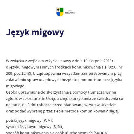
Język migowy
W związku z wejściem w życie ustawy z dnia 19 sierpnia 2011r.
o języku migowym i innych środkach komunikowania się (Dz.U. nr
209, poz.1243), Urząd zapewnia wszystkim zainteresowanym przy
załatwieniu spraw urzędowych bezpłatną pomoc tłumacza języka
migowego.
Osoba uprawniona do skorzystania z pomocy tłumacza winna
zgłosić w sekretariacie Urzędu chęć skorzystania ze świadczenia co
najmniej na 3 dni robocze przed planowaną wizytą w Urzędzie
oraz podać wybraną przez siebie metodę komunikowania się, tj:
polski język migowy (PJM),
system językowo migowy (SJM),
sposób komunikowania się osób głuchoniemych (SKOGN).