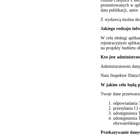
Gmina Chojnice z sied
prezentowanych w aplik
data publikacji, autor.
Z wydawcą można skon
Jakiego rodzaju in
W celu obsługi aplik
rejestracyjnym aplik
na projekty budżetu o
Kto jest administr
Administratorem dany
Nasz Inspektor Danyc
W jakim celu będą 
Twoje dane przetwarza
odpowiadania T
przesyłania Ci
udostępnienia 
udostępnienia 
obywatelskiego
Przekazywanie dany