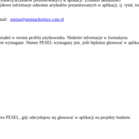
 wydawcą artykułów prezentowanych w aplikacji. Źródłem aktualności
gółowe informacje odnośnie artykułów prezentowanych w aplikacji, tj. tytuł, tr
email:
gmina@gminachojnice.com.pl
pisałeś w swoim profilu użytkownika. Niektóre informacje w formularzu
jest wymagane. Numer PESEL wymagany jest, jeśli będziesz głosować w aplika
eru PESEL, gdy zdecydujesz się głosować w aplikacji na projekty budżetu