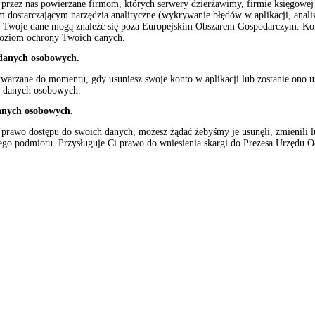
rzez nas powierzane firmom, których serwery dzierżawimy, firmie księgowej (
m dostarczającym narzędzia analityczne (wykrywanie błędów w aplikacji, anali
o Twoje dane mogą znaleźć się poza Europejskim Obszarem Gospodarczym. Korzy
poziom ochrony Twoich danych.
 danych osobowych.
twarzane do momentu, gdy usuniesz swoje konto w aplikacji lub zostanie ono
u danych osobowych.
anych osobowych.
prawo dostępu do swoich danych, możesz żądać żebyśmy je usunęli, zmienili lu
ego podmiotu. Przysługuje Ci prawo do wniesienia skargi do Prezesa Urzędu