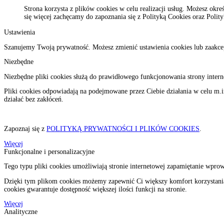
Przejdź do menu.
Przejdź do wyszukiwarki.
Przejdź do treści.
Przejdź do ustawień wielkości czcionki.
Włącz wersję kontrastową strony.
Strona korzysta z plików cookies w celu realizacji usług. Możesz okr
się więcej zachęcamy do zapoznania się z Polityką Cookies oraz Polit
Ustawienia
Szanujemy Twoją prywatność. Możesz zmienić ustawienia cookies lub zaak
Niezbędne
Niezbędne pliki cookies służą do prawidłowego funkcjonowania strony intern
Pliki cookies odpowiadają na podejmowane przez Ciebie działania w celu m.i
działać bez zakłóceń.
Zapoznaj się z
POLITYKĄ PRYWATNOŚCI I PLIKÓW COOKIES
.
Więcej
Funkcjonalne i personalizacyjne
Tego typu pliki cookies umożliwiają stronie internetowej zapamiętanie wprow
Dzięki tym plikom cookies możemy zapewnić Ci większy komfort korzystania z
cookies gwarantuje dostępność większej ilości funkcji na stronie.
Więcej
Analityczne