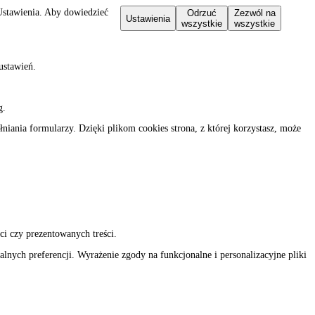
 Ustawienia. Aby dowiedzieć
Odrzuć
Zezwól na
Ustawienia
wszystkie
wszystkie
ustawień.
g.
iania formularzy. Dzięki plikom cookies strona, z której korzystasz, może
ci czy prezentowanych treści.
nych preferencji. Wyrażenie zgody na funkcjonalne i personalizacyjne pliki