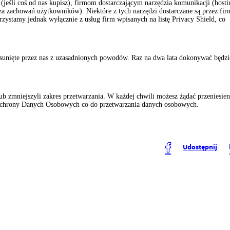
jeśli coś od nas kupisz), firmom dostarczającym narzędzia komunikacji (hosti
za zachowań użytkowników). Niektóre z tych narzędzi dostarczane są przez fi
stamy jednak wyłącznie z usług firm wpisanych na listę Privacy Shield, co
 usunięte przez nas z uzasadnionych powodów. Raz na dwa lata dokonywać będz
b zmniejszyli zakres przetwarzania. W każdej chwili możesz żądać przeniesien
 Ochrony Danych Osobowych co do przetwarzania danych osobowych.
Udostępnij