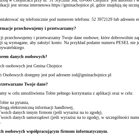
zibą w Chojnicach przy ul. 31 Stycznia 56a, 89-600 Chojnice jest autorem i
acji jest strona internetowa https://gminachojnice.pl, gdzie znajdują się szcze
taktować się telefonicznie pod numerem telefonu: 52 3972129 lub adresem 
formacje przechowujemy i przetwarzamy?
acji przechowujemy i przetwarzamy Twoje dane osobowe, które dobrowolnie za
acji są wymagane, aby założyć konto. Na przykład podanie numeru PESEL nie 
bywatelskiego.
atorem danych osobowych?
ch osobowych jest Gmina Chojnice
h Osobowych dostępny jest pod adresem iod@gminachojnice.pl
przetwarzane Twoje dane?
my w celu umożliwienia Tobie pełnego korzystania z aplikacji oraz w celu:
obie na pytania,
 drogą elektroniczną informacji handlowej,
Twoich danych innym firmom (jeśli wyrazisz na to zgodę),
Twoich danych samorządowi (jeśli wyrazisz na to zgodę), w szczególności num
.
ch osobowych współpracującym firmom informatycznym.