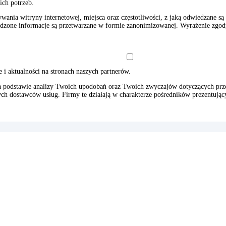
ich potrzeb.
ywania witryny internetowej, miejsca oraz częstotliwości, z jaką odwiedzane
one informacje są przetwarzane w formie zanonimizowanej. Wyrażenie zgody n
i aktualności na stronach naszych partnerów.
a podstawie analizy Twoich upodobań oraz Twoich zwyczajów dotyczących prze
ych dostawców usług. Firmy te działają w charakterze pośredników prezentują