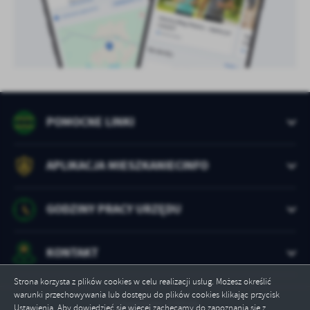
POMOCNE LINKI
APLIKACJA MIESZKANIECINFO
GODZINY PRACY URZĘDU
KONTAKT
Strona korzysta z plików cookies w celu realizacji usług. Możesz określić
warunki przechowywania lub dostępu do plików cookies klikając przycisk
Odwiedzin: 339546
Ustawienia. Aby dowiedzieć się więcej zachęcamy do zapoznania się z