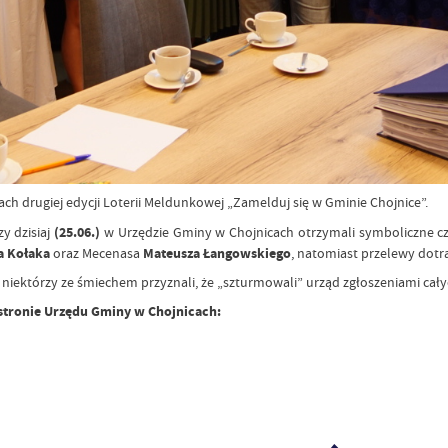
ch drugiej edycji Loterii Meldunkowej „Zamelduj się w Gminie Chojnice”.
zy dzisiaj
(25.06.)
w Urzędzie Gminy w Chojnicach otrzymali symboliczne cz
a Kołaka
oraz Mecenasa
Mateusza Łangowskiego
, natomiast przelewy dotrą 
niektórzy ze śmiechem przyznali, że „szturmowali” urząd zgłoszeniami całych 
 stronie Urzędu Gminy w Chojnicach: