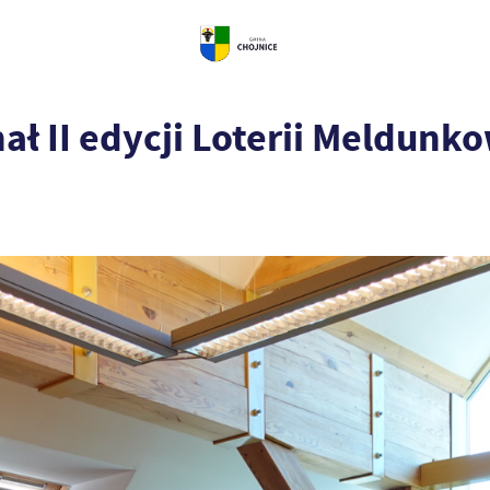
ał II edycji Loterii Meldunk