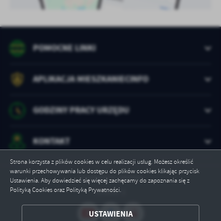
POMOCNE LINKI
APLIKACJA MIESZKANIECINFO
GODZINY PRACY URZĘDU
KONTAKT
Strona korzysta z plików cookies w celu realizacji usług. Możesz określić
warunki przechowywania lub dostępu do plików cookies klikając przycisk
Odwiedzin: 340044
Ustawienia. Aby dowiedzieć się więcej zachęcamy do zapoznania się z
Polityką Cookies oraz Polityką Prywatności.
Online: 3
ZAPISZ WYBRANE
USTAWIENIA