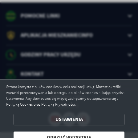
POMOCNE LINKI
APLIKACJA MIESZKANIECINFO
GODZINY PRACY URZĘDU
KONTAKT
Strona korzysta z plików cookies w celu realizacji usług. Możesz określić
warunki przechowywania lub dostępu do plików cookies klikając przycisk
Odwiedzin: 339812
Ustawienia. Aby dowiedzieć się więcej zachęcamy do zapoznania się z
Polityką Cookies oraz Polityką Prywatności.
Online: 5
ZAPISZ WYBRANE
USTAWIENIA
ODRZUĆ WSZYSTKIE
ODRZUĆ WSZYSTKIE