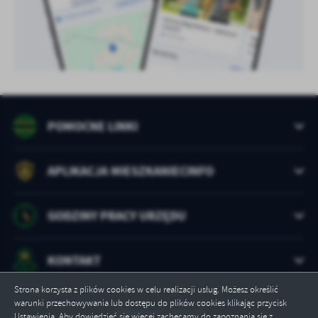
POMOCNE LINKI
APLIKACJA MIESZKANIECINFO
GODZINY PRACY URZĘDU
KONTAKT
Strona korzysta z plików cookies w celu realizacji usług. Możesz określić
warunki przechowywania lub dostępu do plików cookies klikając przycisk
Odwiedzin: 339610
Ustawienia. Aby dowiedzieć się więcej zachęcamy do zapoznania się z