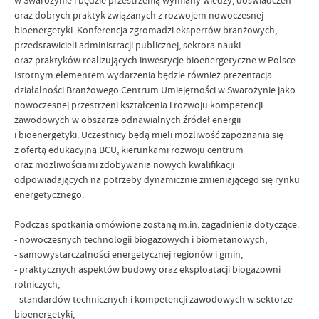
w Swarożynie i będzie przestrzenią wymiany wiedzy, doświadczeń
oraz dobrych praktyk związanych z rozwojem nowoczesnej
bioenergetyki. Konferencja zgromadzi ekspertów branżowych,
przedstawicieli administracji publicznej, sektora nauki
oraz praktyków realizujących inwestycje bioenergetyczne w Polsce.
Istotnym elementem wydarzenia będzie również prezentacja
działalności Branżowego Centrum Umiejętności w Swarożynie jako
nowoczesnej przestrzeni kształcenia i rozwoju kompetencji
zawodowych w obszarze odnawialnych źródeł energii
i bioenergetyki. Uczestnicy będą mieli możliwość zapoznania się
z ofertą edukacyjną BCU, kierunkami rozwoju centrum
oraz możliwościami zdobywania nowych kwalifikacji
odpowiadających na potrzeby dynamicznie zmieniającego się rynku
energetycznego.
Podczas spotkania omówione zostaną m.in. zagadnienia dotyczące:
- nowoczesnych technologii biogazowych i biometanowych,
- samowystarczalności energetycznej regionów i gmin,
- praktycznych aspektów budowy oraz eksploatacji biogazowni
rolniczych,
- standardów technicznych i kompetencji zawodowych w sektorze
bioenergetyki,