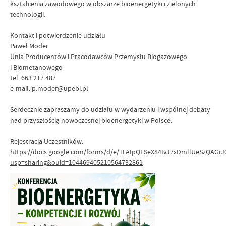
kształcenia zawodowego w obszarze bioenergetyki i zielonych
technologii.
Kontakt i potwierdzenie udziału
Paweł Moder
Unia Producentów i Pracodawców Przemysłu Biogazowego
i Biometanowego
tel. 663 217 487
e-mail: p.moder@upebi.pl
Serdecznie zapraszamy do udziału w wydarzeniu i wspólnej debaty
nad przyszłością nowoczesnej bioenergetyki w Polsce.
Rejestracja Uczestników:
https://docs.google.com/forms/d/e/1FAIpQLSeX84IvJ7xDmllUeSzQAGr
usp=sharing&ouid=104469405210564732861